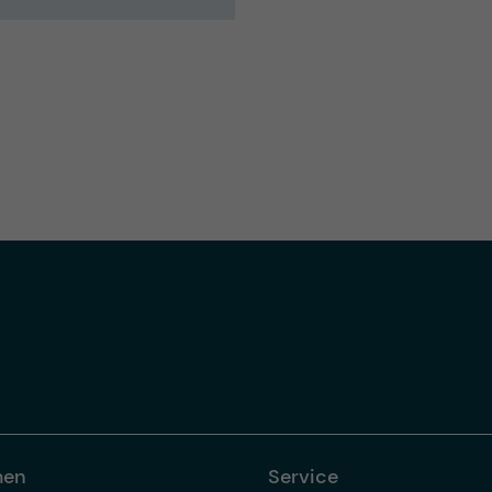
men
Service