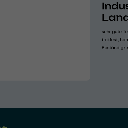
Indu
Land
sehr gute Te
trittfest, h
Beständigke