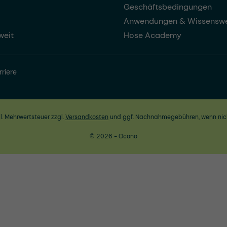
Geschäftsbedingungen
Anwendungen & Wissenswe
weit
Hose Academy
rriere
zl. Mehrwertsteuer zzgl.
Versandkosten
und ggf. Nachnahmegebühren, wenn nic
© 2026 - Ocono