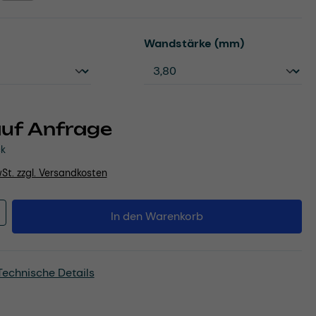
uswählen
auswählen
Wandstärke (mm)
auf Anfrage
ck
wSt. zzgl. Versandkosten
Anzahl: Gib den gewünschten Wert ein o
In den Warenkorb
Technische Details