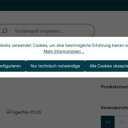
bsite verwendet Cookies, um eine bestmögliche Erfahrung bieten z
Mehr Informationen ...
n
Branchen
Unternehmen
onfigurieren
Nur technisch notwendige
Alle Cookies akzepti
Produktnu
Innendurch
13
19
(Dies