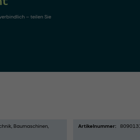
nt
erbindlich – teilen Sie
chnik
Baumaschinen
Artikelnummer
809013