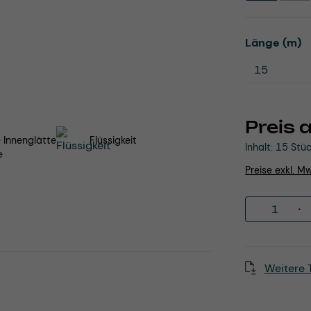
a
Länge (m)
Preis 
 Innenglätte
Flüssigkeit
Inhalt:
15 Stü
Preise exkl. M
Produkt 
Weitere 