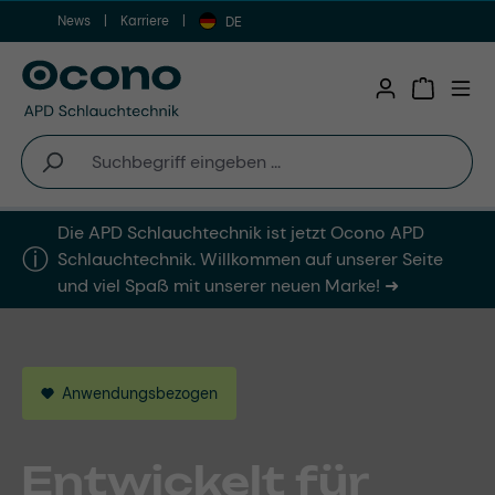
News
Karriere
Zum Hauptinhalt springen
DE
Warenkor
Die APD Schlauchtechnik ist jetzt Ocono APD
ⓘ︎
Schlauchtechnik. Willkommen auf unserer Seite
und viel Spaß mit unserer neuen Marke! ➜
Made in Germany
Branchenbezogen
Anwendungsbezogen
Anwendungsbezogen
Schlauchlösungen
Schläuche für
Entwickelt für
Lösungen für Ihre