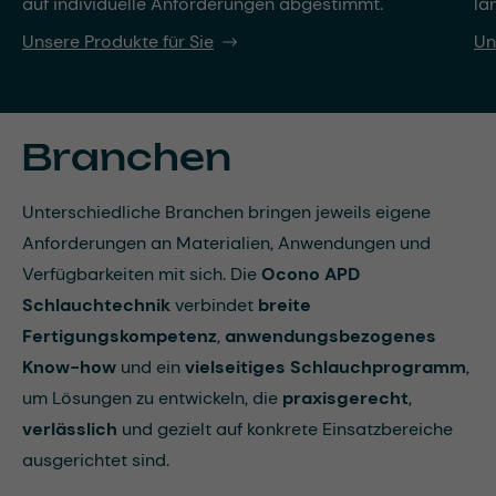
auf individuelle Anforderungen abgestimmt.
la
Unsere Produkte für Sie
Un
Branchen
Unterschiedliche Branchen bringen jeweils eigene
Anforderungen an Materialien, Anwendungen und
Verfügbarkeiten mit sich. Die
Ocono APD
Schlauchtechnik
verbindet
breite
Fertigungskompetenz
,
anwendungsbezogenes
Know-how
und ein
vielseitiges Schlauchprogramm
,
um Lösungen zu entwickeln, die
praxisgerecht
,
verlässlich
und gezielt auf konkrete Einsatzbereiche
ausgerichtet sind.