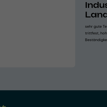
Indu
Land
sehr gute Te
trittfest, h
Beständigke