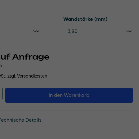
uswählen
auswählen
Wandstärke (mm)
auf Anfrage
ck
wSt. zzgl. Versandkosten
Anzahl: Gib den gewünschten Wert ein o
In den Warenkorb
Technische Details