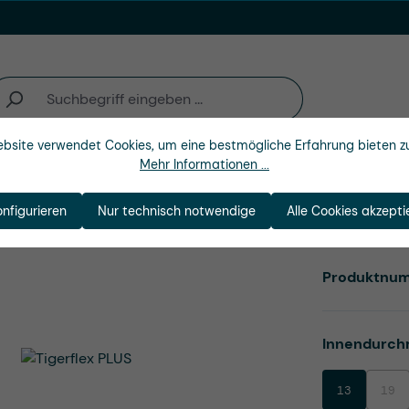
bsite verwendet Cookies, um eine bestmögliche Erfahrung bieten z
Mehr Informationen ...
n
Branchen
Unternehmen
onfigurieren
Nur technisch notwendige
Alle Cookies akzepti
Produktnu
Innendurch
13
19
(Dies