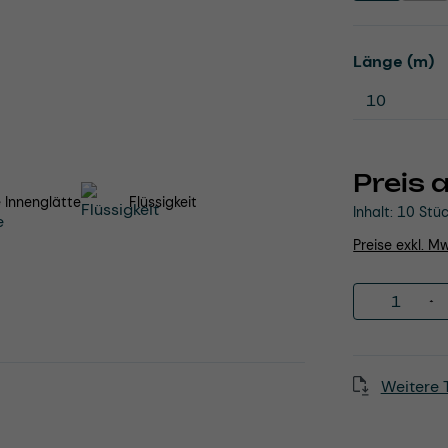
a
Länge (m)
Preis 
 Innenglätte
Flüssigkeit
Inhalt:
10 Stü
Preise exkl. M
Produkt 
Weitere 