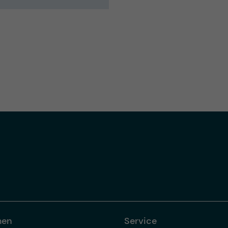
men
Service