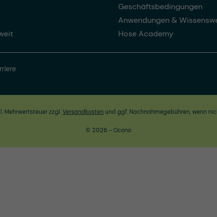
Geschäftsbedingungen
Anwendungen & Wissenswe
weit
Hose Academy
rriere
zl. Mehrwertsteuer zzgl.
Versandkosten
und ggf. Nachnahmegebühren, wenn nic
© 2026 - Ocono