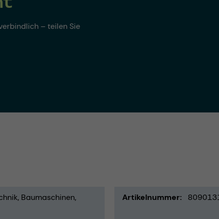
nt
erbindlich – teilen Sie
chnik
Baumaschinen
Artikelnummer
809013