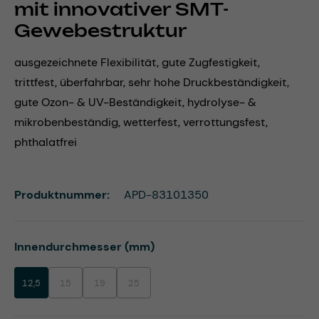
mit innovativer SMT-
Gewebestruktur
ausgezeichnete Flexibilität, gute Zugfestigkeit,
trittfest, überfahrbar, sehr hohe Druckbeständigkeit,
gute Ozon- & UV-Beständigkeit, hydrolyse- &
mikrobenbeständig, wetterfest, verrottungsfest,
phthalatfrei
Produktnummer:
APD-83101350
auswählen
Innendurchmesser (mm)
12,5
15
19
25
(Diese Option ist zurzeit nicht verfügbar.)
(Diese Option ist zurzeit nicht verfügbar.)
(Diese Option ist zurzeit nicht verfügbar.)