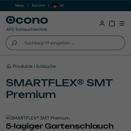
News
Karriere
Zum Hauptinhalt springen
DE
Warenkor
Produkte
Schläuche
SMARTFLEX® SMT
Premium
5-lagiger Gartenschlauch