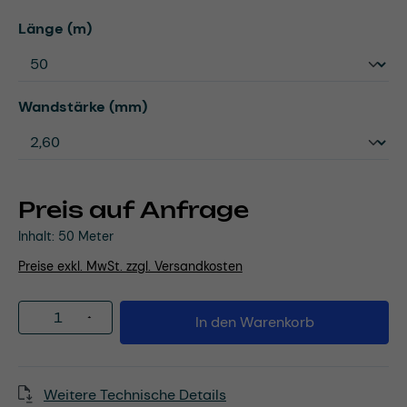
auswählen
Länge (m)
auswählen
Wandstärke (mm)
Preis auf Anfrage
Inhalt:
50 Meter
Preise exkl. MwSt. zzgl. Versandkosten
Produkt Anzahl: Gib den gewünschten Wert
In den Warenkorb
Weitere Technische Details