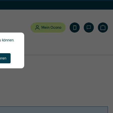
Mein Ocono
Waren
u können.
eren