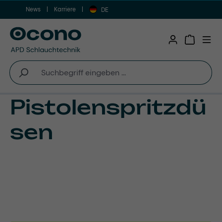
News
Karriere
Zum Hauptinhalt springen
DE
Warenkor
Pistolenspritzdü
sen