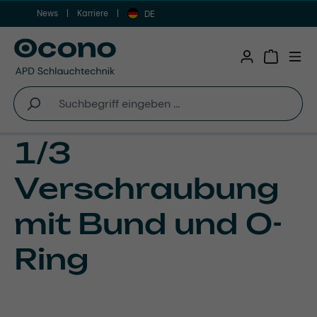
News
Karriere
Zum Hauptinhalt springen
DE
Warenkor
1/3
Verschraubung
mit Bund und O-
Ring