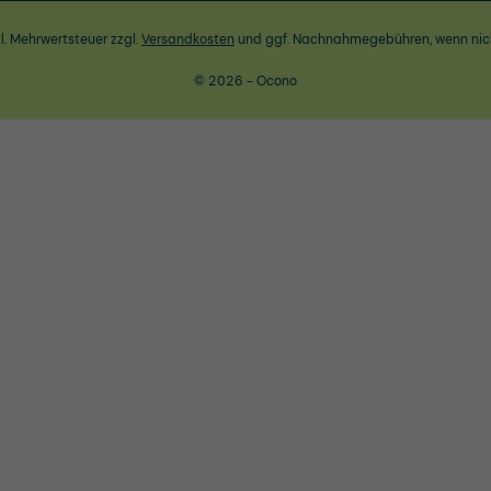
zl. Mehrwertsteuer zzgl.
Versandkosten
und ggf. Nachnahmegebühren, wenn nic
© 2026 - Ocono