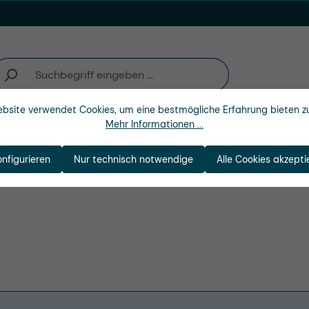
bsite verwendet Cookies, um eine bestmögliche Erfahrung bieten z
Mehr Informationen ...
n
Branchen
Unternehmen
enkupplung
onfigurieren
Nur technisch notwendige
Alle Cookies akzepti