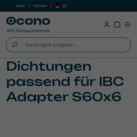
News
Karriere
Zum Hauptinhalt springen
DE
Warenkor
Dichtungen
passend für IBC
Adapter S60x6