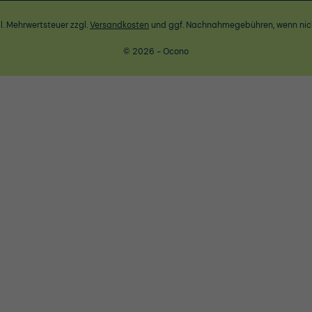
zl. Mehrwertsteuer zzgl.
Versandkosten
und ggf. Nachnahmegebühren, wenn nic
© 2026 - Ocono