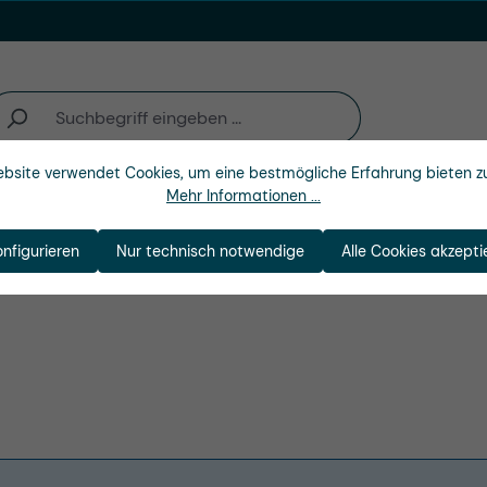
bsite verwendet Cookies, um eine bestmögliche Erfahrung bieten z
Mehr Informationen ...
n
Branchen
Unternehmen
 Wandschlauchabr
onfigurieren
Nur technisch notwendige
Alle Cookies akzepti