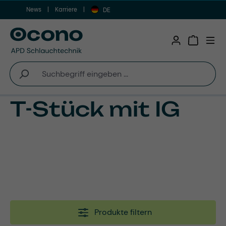
News
Karriere
Zum Hauptinhalt springen
DE
Warenkor
T-Stück mit IG
Produkte filtern