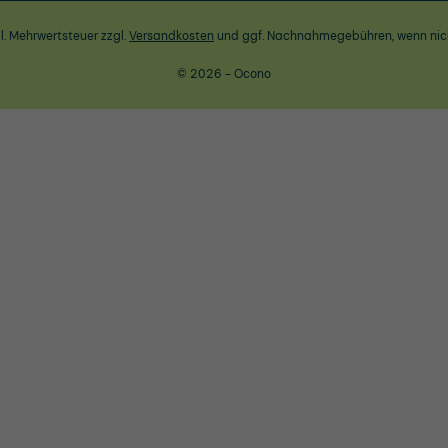
zl. Mehrwertsteuer zzgl.
Versandkosten
und ggf. Nachnahmegebühren, wenn nic
© 2026 - Ocono