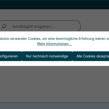
bsite verwendet Cookies, um eine bestmögliche Erfahrung bieten z
Mehr Informationen ...
n
Branchen
Unternehmen
it AG
onfigurieren
Nur technisch notwendige
Alle Cookies akzepti