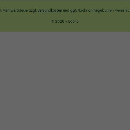
zl. Mehrwertsteuer zzgl.
Versandkosten
und ggf. Nachnahmegebühren, wenn nic
© 2026 - Ocono