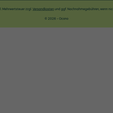
zl. Mehrwertsteuer zzgl.
Versandkosten
und ggf. Nachnahmegebühren, wenn nic
© 2026 - Ocono