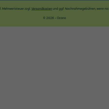
zl. Mehrwertsteuer zzgl.
Versandkosten
und ggf. Nachnahmegebühren, wenn nic
© 2026 - Ocono