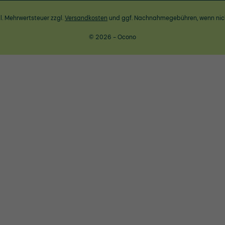
zl. Mehrwertsteuer zzgl.
Versandkosten
und ggf. Nachnahmegebühren, wenn nic
© 2026 - Ocono