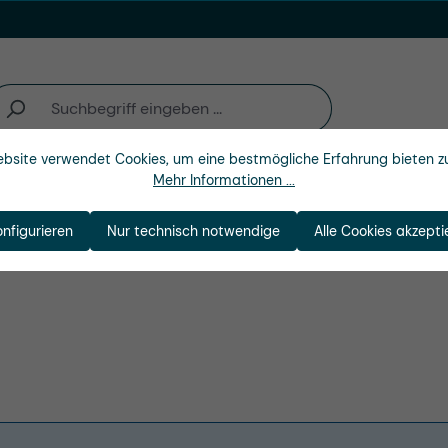
bsite verwendet Cookies, um eine bestmögliche Erfahrung bieten z
Mehr Informationen ...
n
Branchen
Unternehmen
tücke
onfigurieren
Nur technisch notwendige
Alle Cookies akzepti