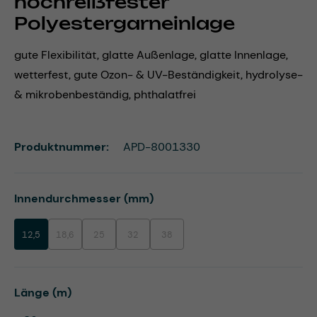
hochreißfester
Polyestergarneinlage
gute Flexibilität, glatte Außenlage, glatte Innenlage,
wetterfest, gute Ozon- & UV-Beständigkeit, hydrolyse-
& mikrobenbeständig, phthalatfrei
Produktnummer:
APD-8001330
auswählen
Innendurchmesser (mm)
12,5
18,6
25
32
38
(Diese Option ist zurzeit nicht verfügbar.)
(Diese Option ist zurzeit nicht verfügbar.)
(Diese Option ist zurzeit nicht verfügbar.)
(Diese Option ist zurzeit nicht verfügbar.)
auswählen
Länge (m)