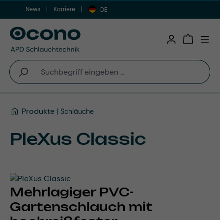
News
Karriere
Zum Hauptinhalt springen
DE
Warenkor
Produkte
Schläuche
PleXus Classic
Mehrlagiger PVC-
Gartenschlauch mit