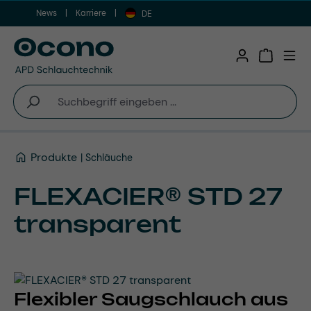
News
Karriere
Zum Hauptinhalt springen
DE
Warenkor
Produkte
Schläuche
FLEXACIER® STD 27
transparent
Flexibler Saugschlauch aus