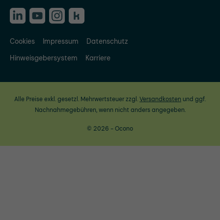
Cookies
Impressum
Datenschutz
Hinweisgebersystem
Karriere
Alle Preise exkl. gesetzl. Mehrwertsteuer zzgl.
Versandkosten
und ggf.
Nachnahmegebühren, wenn nicht anders angegeben.
© 2026 - Ocono