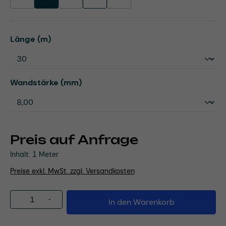
(Diese Option ist zurzeit nicht verfügbar.)
(Diese Option ist zurzeit nicht verfügbar.)
(Diese Option ist zurzeit nicht verfügbar.)
auswählen
Länge (m)
auswählen
Wandstärke (mm)
Preis auf Anfrage
Inhalt:
1 Meter
Preise exkl. MwSt. zzgl. Versandkosten
Produkt Anzahl: Gib den gewünschten Wert
In den Warenkorb