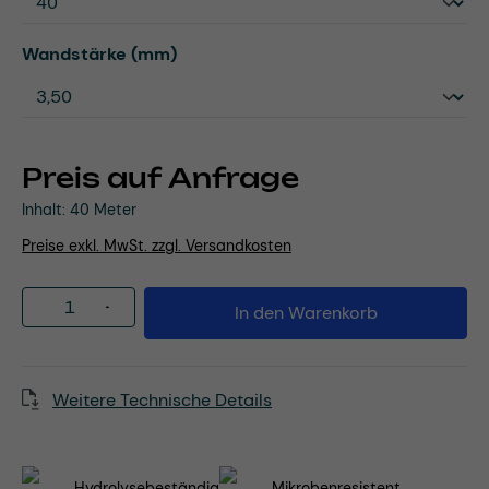
auswählen
Wandstärke (mm)
Preis auf Anfrage
Inhalt:
40 Meter
Preise exkl. MwSt. zzgl. Versandkosten
Produkt Anzahl: Gib den gewünschten Wert
In den Warenkorb
Weitere Technische Details
Hydrolysebeständig
Mikrobenresistent