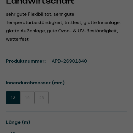
Landwirtschaft
sehr gute Flexibilität, sehr gute
Temperaturbeständigkeit, trittfest, glatte Innenlage,
glatte Außenlage, gute Ozon- & UV-Beständigkeit,
wetterfest
Produktnummer:
APD-26901340
auswählen
Innendurchmesser (mm)
13
19
25
(Diese Option ist zurzeit nicht verfügbar.)
(Diese Option ist zurzeit nicht verfügbar.)
auswählen
Länge (m)