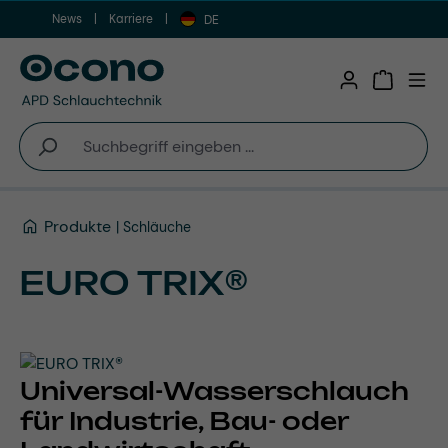
News
Karriere
Zum Hauptinhalt springen
DE
Warenkor
Produkte
Schläuche
EURO TRIX®
Universal-Wasserschlauch
für Industrie, Bau- oder