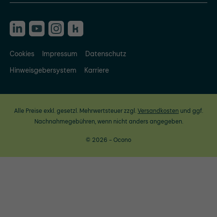
Cookies
Impressum
Datenschutz
Hinweisgebersystem
Karriere
Alle Preise exkl. gesetzl. Mehrwertsteuer zzgl.
Versandkosten
und ggf.
Nachnahmegebühren, wenn nicht anders angegeben.
© 2026 - Ocono