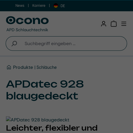
News
Karriere
Zum Hauptinhalt springen
DE
Warenkor
Produkte
Schläuche
APDatec 928
blaugedeckt
Leichter, flexibler und