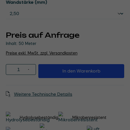
auswählen
Wandstärke (mm)
Preis auf Anfrage
Inhalt:
50 Meter
Preise exkl. MwSt. zzgl. Versandkosten
Produkt Anzahl: Gib den gewünschten Wert
In den Warenkorb
Weitere Technische Details
Hydrolysebeständig
Mikrobenresistent