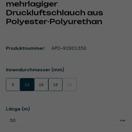
mehrlagiger
Druckluftschlauch aus
Polyester-Polyurethan
Produktnummer:
APD-92801350
auswählen
Innendurchmesser (mm)
9
13
16
19
25
(Diese Option ist zurzeit nicht verfügbar.)
auswählen
Länge (m)