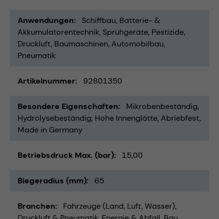
Anwendungen
Schiffbau
Batterie- &
Akkumulatorentechnik
Sprühgeräte
Pestizide
Druckluft
Baumaschinen
Automobilbau
Pneumatik
Artikelnummer
92801350
Besondere Eigenschaften
Mikrobenbeständig
Hydrolysebeständig
Hohe Innenglätte
Abriebfest
Made in Germany
Betriebsdruck Max. (bar)
15,00
Biegeradius (mm)
65
Branchen
Fahrzeuge (Land, Luft, Wasser)
Druckluft & Pneumatik
Energie & Abfall
Bau