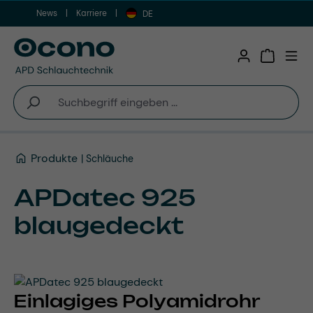
News
Karriere
Zum Hauptinhalt springen
DE
Warenkor
Produkte
Schläuche
APDatec 925
blaugedeckt
Einlagiges Polyamidrohr