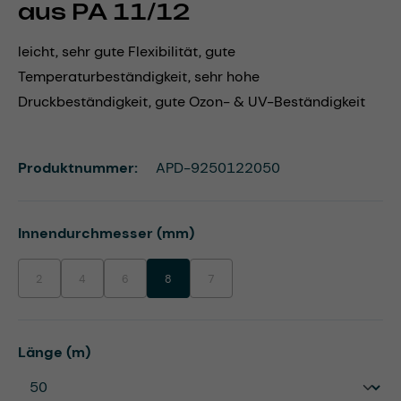
aus PA 11/12
leicht, sehr gute Flexibilität, gute
Temperaturbeständigkeit, sehr hohe
Druckbeständigkeit, gute Ozon- & UV-Beständigkeit
Produktnummer:
APD-9250122050
auswählen
Innendurchmesser (mm)
2
4
6
8
7
(Diese Option ist zurzeit nicht verfügbar.)
(Diese Option ist zurzeit nicht verfügbar.)
(Diese Option ist zurzeit nicht verfügbar.)
(Diese Option ist zurzeit nicht verfügbar.)
auswählen
Länge (m)