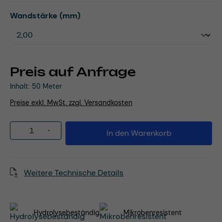
auswählen
Wandstärke (mm)
Preis auf Anfrage
Inhalt:
50 Meter
Preise exkl. MwSt. zzgl. Versandkosten
Produkt Anzahl: Gib den gewünschten Wert
In den Warenkorb
Weitere Technische Details
Hydrolysebeständig
Mikrobenresistent