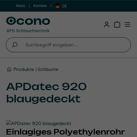
News
Karriere
Zum Hauptinhalt springen
DE
Warenkor
Produkte
Schläuche
APDatec 920
blaugedeckt
Einlagiges Polyethylenrohr