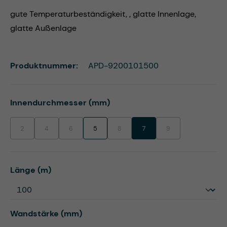
gute Temperaturbeständigkeit, , glatte Innenlage,
glatte Außenlage
Produktnummer:
APD-9200101500
auswählen
Innendurchmesser (mm)
2
4
6
5
8
7
9
(Diese Option ist zurzeit nicht verfügbar.)
(Diese Option ist zurzeit nicht verfügbar.)
(Diese Option ist zurzeit nicht verfügbar.)
(Diese Option ist zurzeit nicht verfügbar.)
(Diese Option ist zurzei
auswählen
Länge (m)
auswählen
Wandstärke (mm)