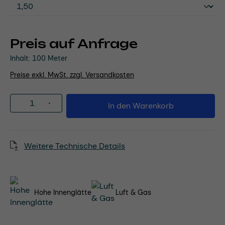
Preis auf Anfrage
Inhalt:
100 Meter
Preise exkl. MwSt. zzgl. Versandkosten
Produkt Anzahl: Gib den gewünschten Wert
In den Warenkorb
Weitere Technische Details
Hohe Innenglätte
Luft & Gas