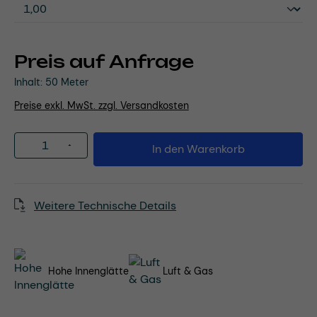
Preis auf Anfrage
Inhalt:
50 Meter
Preise exkl. MwSt. zzgl. Versandkosten
Produkt Anzahl: Gib den gewünschten Wert
In den Warenkorb
Weitere Technische Details
Hohe Innenglätte
Luft & Gas