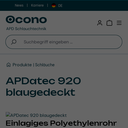
News
Karriere
Zum Hauptinhalt springen
DE
Warenkor
Produkte
Schläuche
APDatec 920
blaugedeckt
Einlagiges Polyethylenrohr