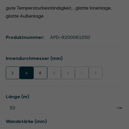
gute Temperaturbeständigkeit, , glatte Innenlage,
glatte Außenlage
Produktnummer:
APD-9200061050
auswählen
Innendurchmesser (mm)
2
4
6
5
8
7
9
(Diese Option ist zurzeit nicht verfügbar.)
(Diese Option ist zurzeit nicht verfügbar.)
(Diese Option ist zurzeit nicht ve
(Diese Option ist zurzei
auswählen
Länge (m)
auswählen
Wandstärke (mm)