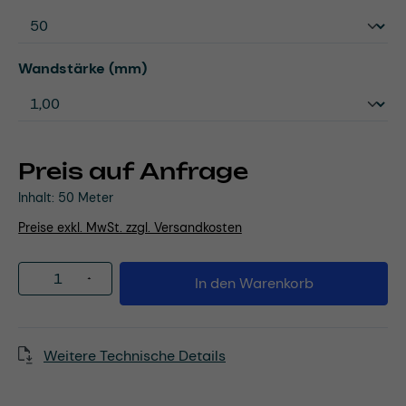
auswählen
Wandstärke (mm)
Preis auf Anfrage
Inhalt:
50 Meter
Preise exkl. MwSt. zzgl. Versandkosten
Produkt Anzahl: Gib den gewünschten Wert
In den Warenkorb
Weitere Technische Details