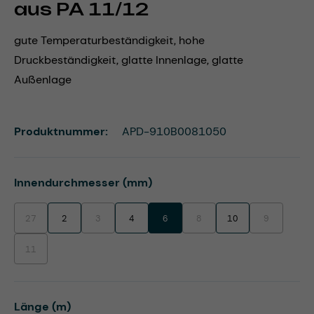
aus PA 11/12
gute Temperaturbeständigkeit, hohe
Druckbeständigkeit, glatte Innenlage, glatte
Außenlage
Produktnummer:
APD-910B0081050
auswählen
Innendurchmesser (mm)
27
2
3
4
6
8
10
9
(Diese Option ist zurzeit nicht verfügbar.)
(Diese Option ist zurzeit nicht verfügbar.)
(Diese Option ist zurzeit nicht ve
(Diese Option 
11
(Diese Option ist zurzeit nicht verfügbar.)
auswählen
Länge (m)