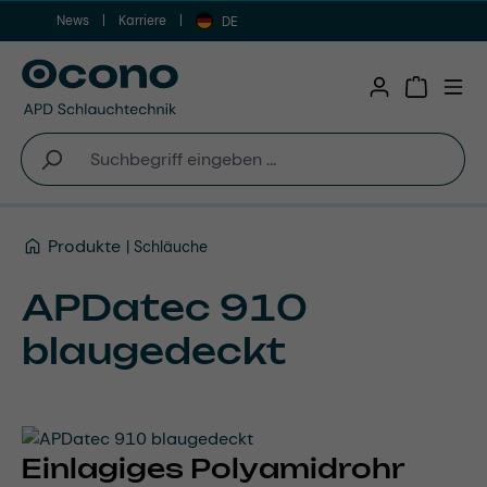
News
Karriere
Zum Hauptinhalt springen
DE
Warenkor
Produkte
Schläuche
APDatec 910
blaugedeckt
Einlagiges Polyamidrohr