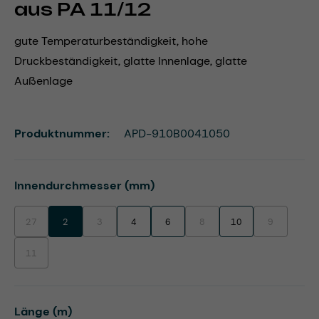
aus PA 11/12
gute Temperaturbeständigkeit, hohe
Druckbeständigkeit, glatte Innenlage, glatte
Außenlage
Produktnummer:
APD-910B0041050
auswählen
Innendurchmesser (mm)
27
2
3
4
6
8
10
9
(Diese Option ist zurzeit nicht verfügbar.)
(Diese Option ist zurzeit nicht verfügbar.)
(Diese Option ist zurzeit nicht ve
(Diese Option 
11
(Diese Option ist zurzeit nicht verfügbar.)
auswählen
Länge (m)