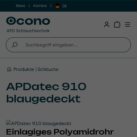
News
Karriere
Zum Hauptinhalt springen
DE
Warenkor
Produkte
Schläuche
APDatec 910
blaugedeckt
Einlagiges Polyamidrohr