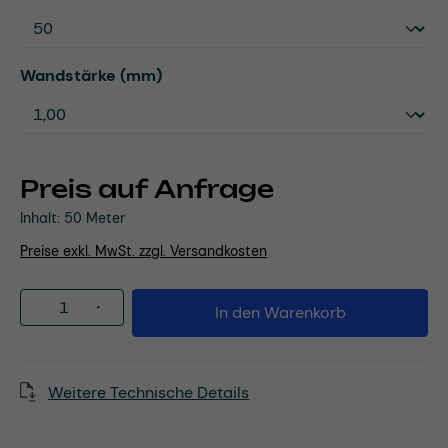
auswählen
Wandstärke (mm)
Preis auf Anfrage
Inhalt:
50 Meter
Preise exkl. MwSt. zzgl. Versandkosten
Produkt Anzahl: Gib den gewünschten Wert
In den Warenkorb
Weitere Technische Details