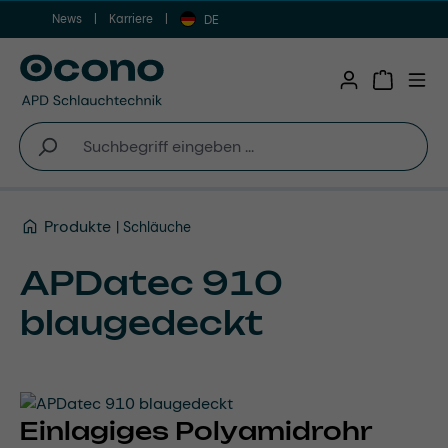
News
Karriere
Zum Hauptinhalt springen
DE
Warenkor
Produkte
Schläuche
APDatec 910
blaugedeckt
Einlagiges Polyamidrohr