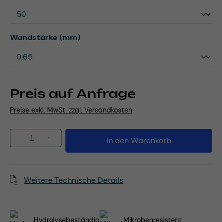
auswählen
Wandstärke (mm)
Preis auf Anfrage
Preise exkl. MwSt. zzgl. Versandkosten
Produkt Anzahl: Gib den gewünschten Wert
In den Warenkorb
Weitere Technische Details
Hydrolysebeständig
Mikrobenresistent