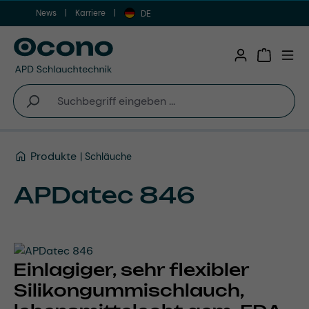
News
Karriere
Zum Hauptinhalt springen
DE
Warenkor
Produkte
Schläuche
APDatec 846
Einlagiger, sehr flexibler
Silikongummischlauch,