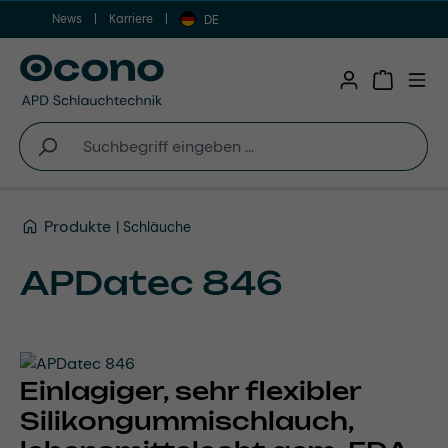
News
Karriere
Zum Hauptinhalt springen
DE
Warenkor
Produkte
Schläuche
APDatec 846
Einlagiger, sehr flexibler
Silikongummischlauch,