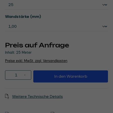
auswählen
Wandstärke (mm)
Preis auf Anfrage
Inhalt:
25 Meter
Preise exkl. MwSt. zzgl. Versandkosten
Produkt Anzahl: Gib den gewünschten Wert
In den Warenkorb
Weitere Technische Details