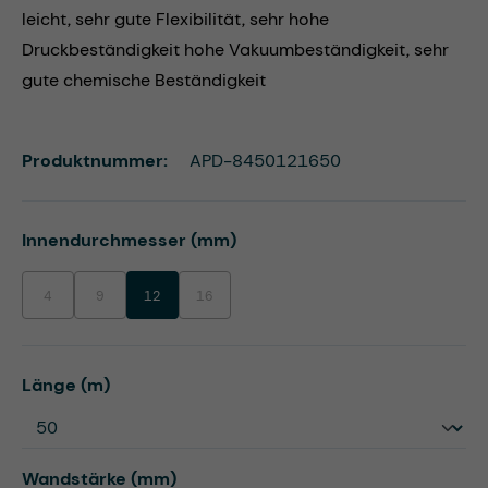
leicht, sehr gute Flexibilität, sehr hohe
Druckbeständigkeit hohe Vakuumbeständigkeit, sehr
gute chemische Beständigkeit
Produktnummer:
APD-8450121650
auswählen
Innendurchmesser (mm)
4
9
12
16
(Diese Option ist zurzeit nicht verfügbar.)
(Diese Option ist zurzeit nicht verfügbar.)
(Diese Option ist zurzeit nicht verfügbar.)
auswählen
Länge (m)
auswählen
Wandstärke (mm)