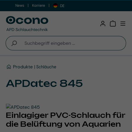
News
Karriere
Zum Hauptinhalt springen
DE
Warenkor
Produkte
Schläuche
APDatec 845
Einlagiger PVC-Schlauch für
die Belüftung von Aquarien