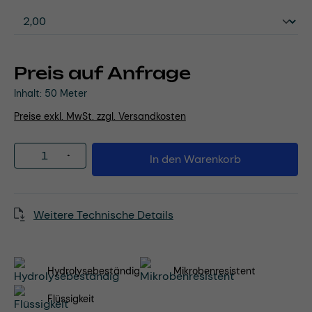
Preis auf Anfrage
Inhalt:
50 Meter
Preise exkl. MwSt. zzgl. Versandkosten
Produkt Anzahl: Gib den gewünschten Wert
In den Warenkorb
Weitere Technische Details
Hydrolysebeständig
Mikrobenresistent
Flüssigkeit