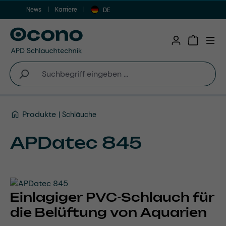
News
Karriere
Zum Hauptinhalt springen
DE
Warenkor
Produkte
Schläuche
APDatec 845
Einlagiger PVC-Schlauch für
die Belüftung von Aquarien