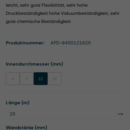
leicht, sehr gute Flexibilität, sehr hohe
Druckbeständigkeit hohe Vakuumbeständigkeit, sehr
gute chemische Beständigkeit
Produktnummer:
APD-8450121625
auswählen
Innendurchmesser (mm)
4
9
12
16
(Diese Option ist zurzeit nicht verfügbar.)
(Diese Option ist zurzeit nicht verfügbar.)
(Diese Option ist zurzeit nicht verfügbar.)
auswählen
Länge (m)
auswählen
Wandstärke (mm)