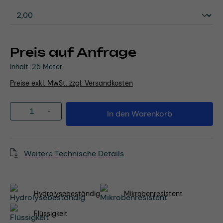
Preis auf Anfrage
Inhalt:
25 Meter
Preise exkl. MwSt. zzgl. Versandkosten
Produkt Anzahl: Gib den gewünschten Wert
In den Warenkorb
Weitere Technische Details
Hydrolysebeständig
Mikrobenresistent
Flüssigkeit