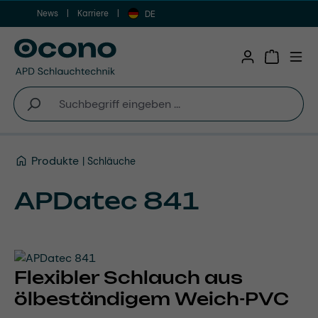
News
Karriere
Zum Hauptinhalt springen
DE
Warenkor
Produkte
Schläuche
APDatec 841
Flexibler Schlauch aus
ölbeständigem Weich-PVC