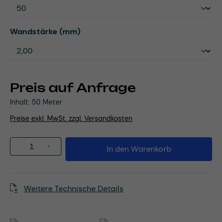
auswählen
Wandstärke (mm)
Preis auf Anfrage
Inhalt:
50 Meter
Preise exkl. MwSt. zzgl. Versandkosten
Produkt Anzahl: Gib den gewünschten Wert
In den Warenkorb
Weitere Technische Details