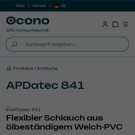
News
Karriere
Zum Hauptinhalt springen
DE
Warenkor
Produkte
Schläuche
APDatec 841
Flexibler Schlauch aus
ölbeständigem Weich-PVC