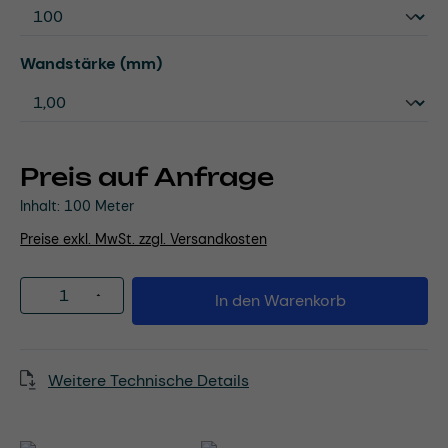
auswählen
Wandstärke (mm)
Preis auf Anfrage
Inhalt:
100 Meter
Preise exkl. MwSt. zzgl. Versandkosten
Produkt Anzahl: Gib den gewünschten Wert
In den Warenkorb
Weitere Technische Details