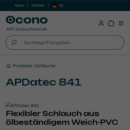
News
Karriere
Zum Hauptinhalt springen
DE
Warenkor
Produkte
Schläuche
APDatec 841
Flexibler Schlauch aus
ölbeständigem Weich-PVC