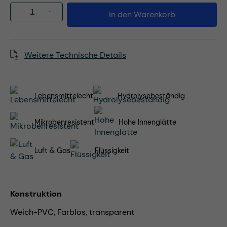
Produkt Anzahl: Gib den gewünschten Wert
In den Warenkorb
Weitere Technische Details
Lebensmittelecht
Hydrolysebeständig
Mikrobenresistent
Hohe Innenglätte
Luft & Gas
Flüssigkeit
Konstruktion
Weich-PVC, Farblos, transparent