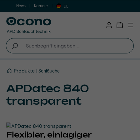
News
Karriere
Zum Hauptinhalt springen
DE
Warenkor
Produkte
Schläuche
APDatec 840
transparent
Flexibler, einlagiger