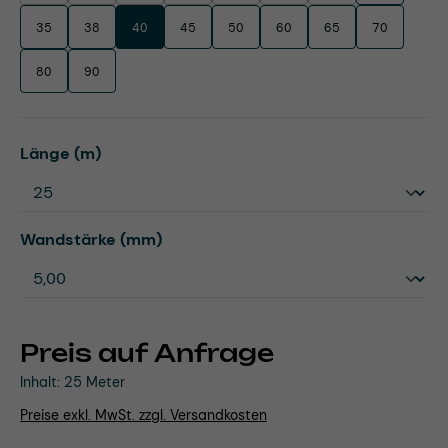
35
38
40
45
50
60
65
70
80
90
auswählen
Länge (m)
auswählen
Wandstärke (mm)
Preis auf Anfrage
Inhalt:
25 Meter
Preise exkl. MwSt. zzgl. Versandkosten