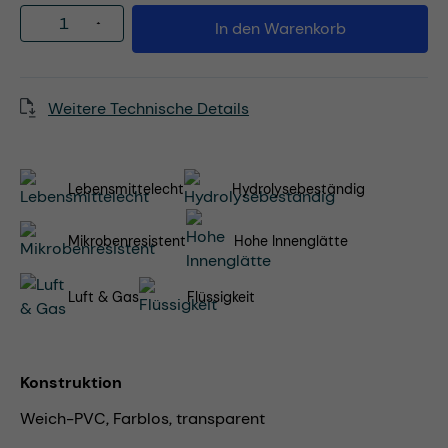
Produkt Anzahl: Gib den gewünschten Wert
In den Warenkorb
Weitere Technische Details
Lebensmittelecht
Hydrolysebeständig
Mikrobenresistent
Hohe Innenglätte
Luft & Gas
Flüssigkeit
Konstruktion
Weich-PVC, Farblos, transparent