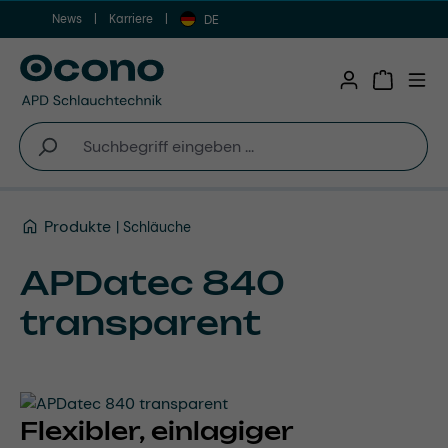
News
Karriere
Zum Hauptinhalt springen
DE
Warenkor
Produkte
Schläuche
APDatec 840
transparent
Flexibler, einlagiger