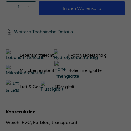
Produkt Anzahl: Gib den gewünschten Wert
In den Warenkorb
Weitere Technische Details
Lebensmittelecht
Hydrolysebeständig
Mikrobenresistent
Hohe Innenglätte
Luft & Gas
Flüssigkeit
Konstruktion
Weich-PVC, Farblos, transparent