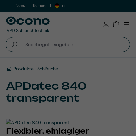
News
Karriere
Zum Hauptinhalt springen
DE
Warenkor
Produkte
Schläuche
APDatec 840
transparent
Flexibler, einlagiger