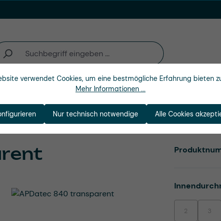
bsite verwendet Cookies, um eine bestmögliche Erfahrung bieten z
Mehr Informationen ...
n
Branchen
Unternehmen
onfigurieren
Nur technisch notwendige
Alle Cookies akzepti
rent
Produktnu
Innendurch
2
3
(Diese Option i
(Dies