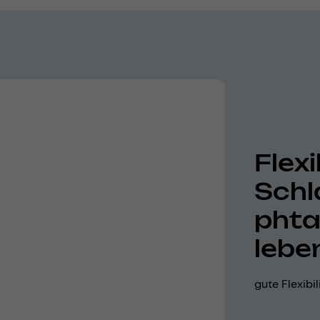
Flexi
Schl
phta
lebe
gute Flexibi