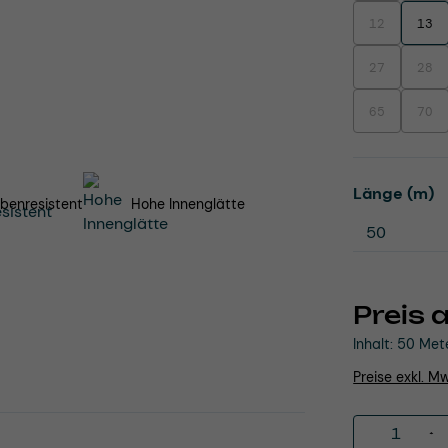
12
13
(Diese Option i
27
28
(Diese Option i
(Dies
65
70
(Diese Option i
(Dies
a
Länge (m)
benresistent
Hohe Innenglätte
Preis 
Inhalt:
50 Met
Preise exkl. M
Produkt 