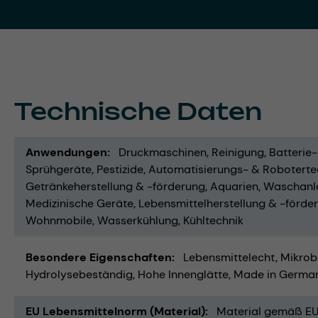
Technische Daten
Anwendungen
Druckmaschinen
Reinigung
Batterie
Sprühgeräte
Pestizide
Automatisierungs- & Roboterte
Getränkeherstellung & -förderung
Aquarien
Waschanl
Medizinische Geräte
Lebensmittelherstellung & -förde
Wohnmobile
Wasserkühlung
Kühltechnik
Besondere Eigenschaften
Lebensmittelecht
Mikrob
Hydrolysebeständig
Hohe Innenglätte
Made in Germa
EU Lebensmittelnorm (Material)
Material gemäß EU 