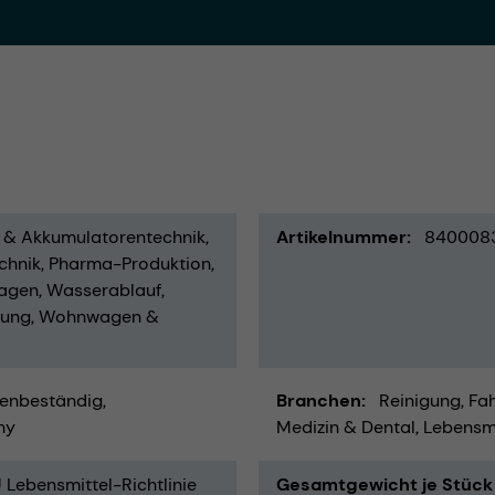
- & Akkumulatorentechnik
Artikelnummer
840008
chnik
Pharma-Produktion
agen
Wasserablauf
rung
Wohnwagen &
enbeständig
Branchen
Reinigung
Fah
ny
Medizin & Dental
Lebensmi
Lebensmittel-Richtlinie
Gesamtgewicht je Stück 