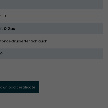
8
ft & Gas
Monoextrudierter Schlauch
20
ownload certificate