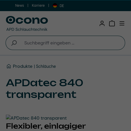
News
Karriere
Zum Hauptinhalt springen
DE
Warenkor
Produkte
Schläuche
APDatec 840
transparent
Flexibler, einlagiger