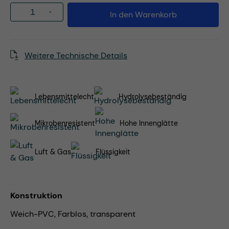
Produkt Anzahl: Gib den gewünschten Wert
In den Warenkorb
Weitere Technische Details
Lebensmittelecht
Hydrolysebeständig
Mikrobenresistent
Hohe Innenglätte
Luft & Gas
Flüssigkeit
Konstruktion
Weich-PVC, Farblos, transparent