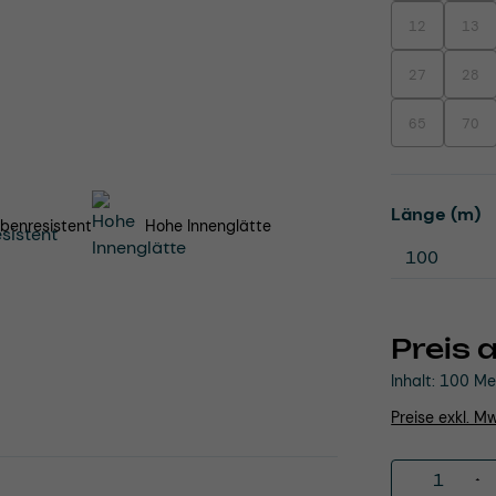
12
13
(Diese Option i
(Dies
27
28
(Diese Option i
(Dies
65
70
(Diese Option i
(Dies
a
Länge (m)
benresistent
Hohe Innenglätte
Preis 
Inhalt:
100 Me
Preise exkl. M
Produkt 