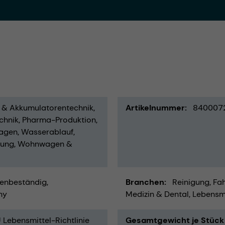
- & Akkumulatorentechnik
Artikelnummer
840007
chnik
Pharma-Produktion
agen
Wasserablauf
rung
Wohnwagen &
enbeständig
Branchen
Reinigung
Fah
ny
Medizin & Dental
Lebensmi
Lebensmittel-Richtlinie
Gesamtgewicht je Stück 