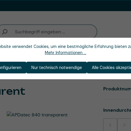
bsite verwendet Cookies, um eine bestmögliche Erfahrung bieten z
Mehr Informationen ...
n
Branchen
Unternehmen
onfigurieren
Nur technisch notwendige
Alle Cookies akzepti
rent
Produktnu
Innendurch
2
3
(Diese Option i
(Dies