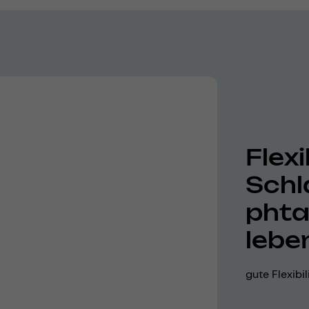
Flexi
Schl
phta
lebe
gute Flexibi