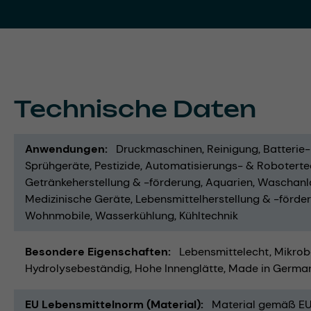
Technische Daten
Anwendungen
Druckmaschinen
Reinigung
Batterie
Sprühgeräte
Pestizide
Automatisierungs- & Roboterte
Getränkeherstellung & -förderung
Aquarien
Waschanl
Medizinische Geräte
Lebensmittelherstellung & -förde
Wohnmobile
Wasserkühlung
Kühltechnik
Besondere Eigenschaften
Lebensmittelecht
Mikrob
Hydrolysebeständig
Hohe Innenglätte
Made in Germa
EU Lebensmittelnorm (Material)
Material gemäß EU 