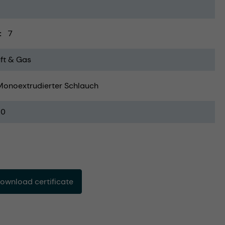
7
ft & Gas
Monoextrudierter Schlauch
20
ownload certificate