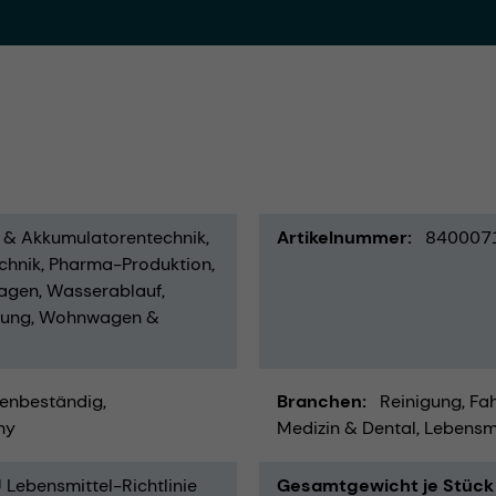
- & Akkumulatorentechnik
Artikelnummer
840007
chnik
Pharma-Produktion
agen
Wasserablauf
rung
Wohnwagen &
enbeständig
Branchen
Reinigung
Fah
ny
Medizin & Dental
Lebensmi
Lebensmittel-Richtlinie
Gesamtgewicht je Stück 