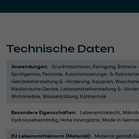
Technische Daten
Anwendungen
Druckmaschinen
Reinigung
Batterie
Sprühgeräte
Pestizide
Automatisierungs- & Roboterte
Getränkeherstellung & -förderung
Aquarien
Waschanl
Medizinische Geräte
Lebensmittelherstellung & -förde
Wohnmobile
Wasserkühlung
Kühltechnik
Besondere Eigenschaften
Lebensmittelecht
Mikrob
Hydrolysebeständig
Hohe Innenglätte
Made in Germa
EU Lebensmittelnorm (Material)
Material gemäß EU 