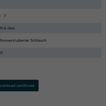
7
ft & Gas
Monoextrudierter Schlauch
20
ownload certificate