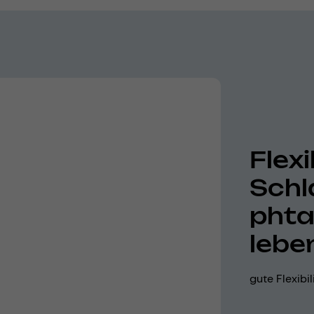
Flexi
Schl
phta
lebe
gute Flexibi