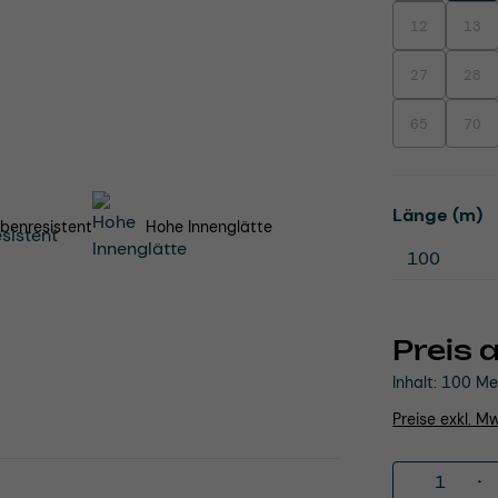
12
13
(Diese Option i
(Dies
27
28
(Diese Option i
(Dies
65
70
(Diese Option i
(Dies
a
Länge (m)
benresistent
Hohe Innenglätte
Preis 
Inhalt:
100 Me
Preise exkl. M
Produkt 