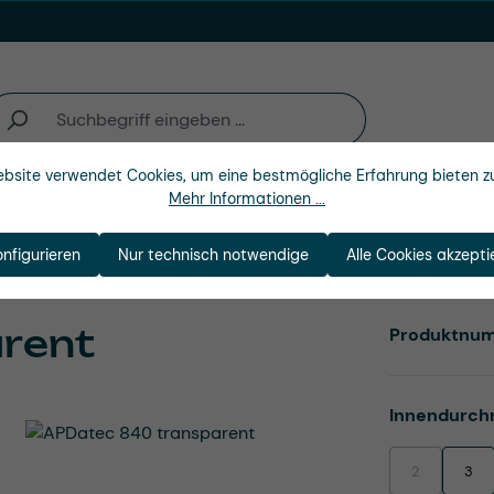
bsite verwendet Cookies, um eine bestmögliche Erfahrung bieten z
Mehr Informationen ...
n
Branchen
Unternehmen
onfigurieren
Nur technisch notwendige
Alle Cookies akzepti
rent
Produktnu
Innendurch
2
3
(Diese Option i