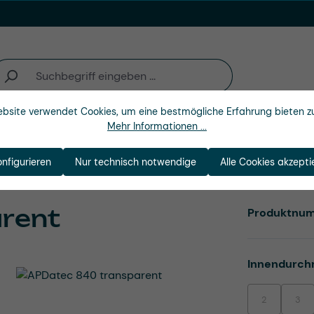
bsite verwendet Cookies, um eine bestmögliche Erfahrung bieten z
Mehr Informationen ...
n
Branchen
Unternehmen
onfigurieren
Nur technisch notwendige
Alle Cookies akzepti
rent
Produktnu
Innendurch
2
3
(Diese Option i
(Dies