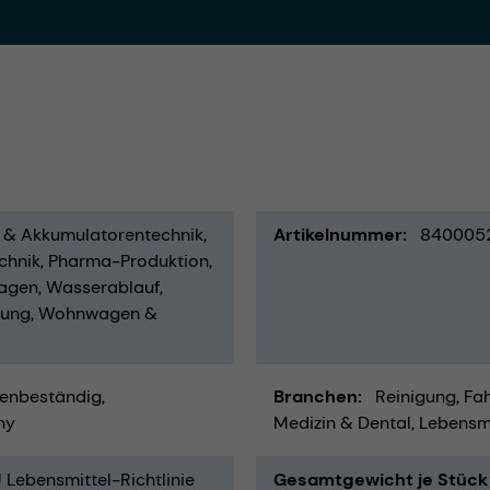
- & Akkumulatorentechnik
Artikelnummer
840005
chnik
Pharma-Produktion
agen
Wasserablauf
rung
Wohnwagen &
enbeständig
Branchen
Reinigung
Fah
ny
Medizin & Dental
Lebensmi
Lebensmittel-Richtlinie
Gesamtgewicht je Stück 