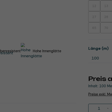
12
13
(Diese Option i
(Dies
27
28
(Diese Option i
(Dies
65
70
(Diese Option i
(Dies
a
Länge (m)
benresistent
Hohe Innenglätte
Preis 
Inhalt:
100 Me
Preise exkl. M
Produkt 