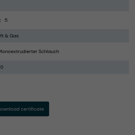
5
ft & Gas
Monoextrudierter Schlauch
20
ownload certificate