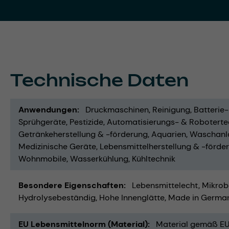
Technische Daten
Anwendungen
Druckmaschinen
Reinigung
Batterie
Sprühgeräte
Pestizide
Automatisierungs- & Roboterte
Getränkeherstellung & -förderung
Aquarien
Waschanl
Medizinische Geräte
Lebensmittelherstellung & -förde
Wohnmobile
Wasserkühlung
Kühltechnik
Besondere Eigenschaften
Lebensmittelecht
Mikrob
Hydrolysebeständig
Hohe Innenglätte
Made in Germa
EU Lebensmittelnorm (Material)
Material gemäß EU 