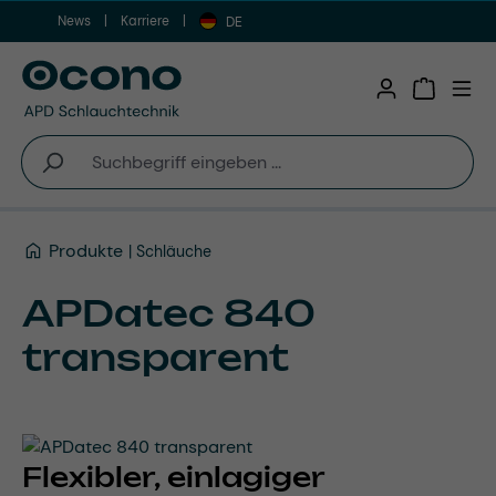
News
Karriere
Zum Hauptinhalt springen
DE
Warenkor
Produkte
Schläuche
APDatec 840
transparent
Flexibler, einlagiger