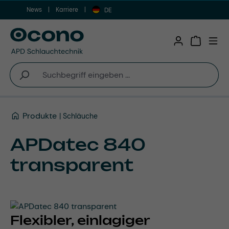
News
Karriere
Zum Hauptinhalt springen
DE
Warenkor
Produkte
Schläuche
APDatec 840
transparent
Flexibler, einlagiger