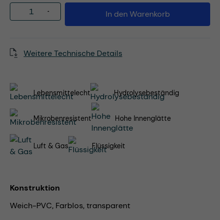
Produkt Anzahl: Gib den gewünschten Wert
In den Warenkorb
Weitere Technische Details
Lebensmittelecht
Hydrolysebeständig
Mikrobenresistent
Hohe Innenglätte
Luft & Gas
Flüssigkeit
Konstruktion
Weich-PVC, Farblos, transparent