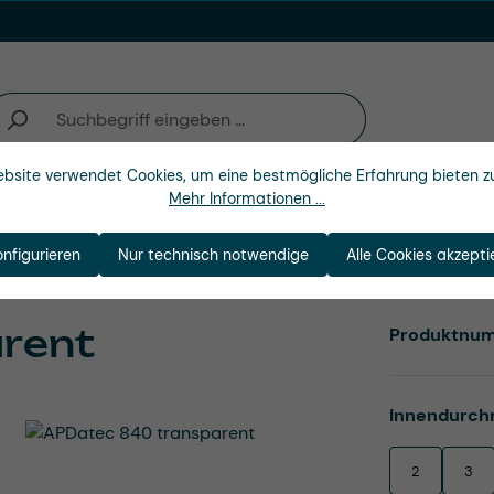
bsite verwendet Cookies, um eine bestmögliche Erfahrung bieten z
Mehr Informationen ...
n
Branchen
Unternehmen
onfigurieren
Nur technisch notwendige
Alle Cookies akzepti
rent
Produktnu
Innendurch
2
3