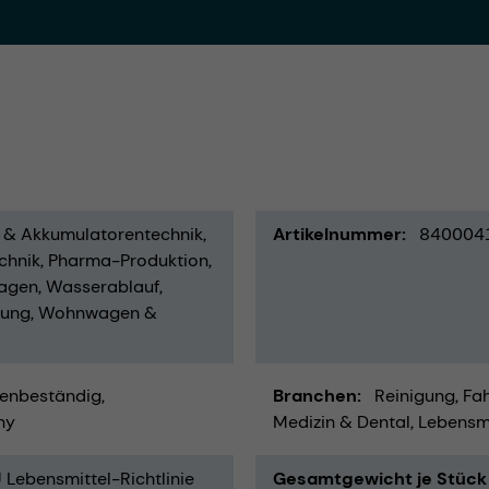
- & Akkumulatorentechnik
Artikelnummer
840004
chnik
Pharma-Produktion
agen
Wasserablauf
rung
Wohnwagen &
enbeständig
Branchen
Reinigung
Fah
ny
Medizin & Dental
Lebensmi
Lebensmittel-Richtlinie
Gesamtgewicht je Stück 