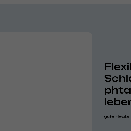
Flexi
Schl
phta
lebe
gute Flexibi