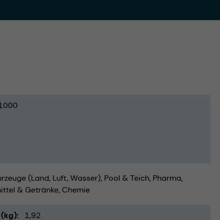
1000
rzeuge (Land, Luft, Wasser)
Pool & Teich
Pharma
ttel & Getränke
Chemie
(kg)
1,92