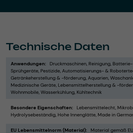
Technische Daten
Anwendungen
Druckmaschinen
Reinigung
Batterie
Sprühgeräte
Pestizide
Automatisierungs- & Roboterte
Getränkeherstellung & -förderung
Aquarien
Waschanl
Medizinische Geräte
Lebensmittelherstellung & -förde
Wohnmobile
Wasserkühlung
Kühltechnik
Besondere Eigenschaften
Lebensmittelecht
Mikrob
Hydrolysebeständig
Hohe Innenglätte
Made in Germa
EU Lebensmittelnorm (Material)
Material gemäß EU 