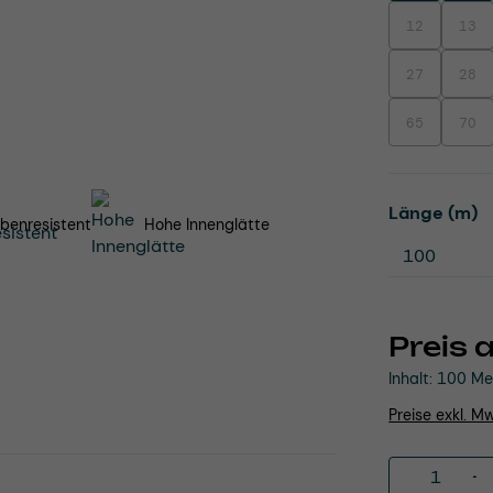
12
13
(Diese Option i
(Dies
27
28
(Diese Option i
(Dies
65
70
(Diese Option i
(Dies
a
Länge (m)
benresistent
Hohe Innenglätte
Preis 
Inhalt:
100 Me
Preise exkl. M
Produkt 