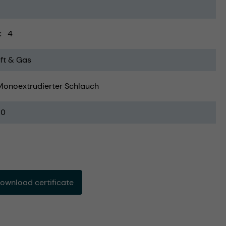
4
ft & Gas
Monoextrudierter Schlauch
20
ownload certificate