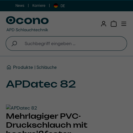
News
Karriere
Zum Hauptinhalt springen
DE
Warenkor
Produkte
Schläuche
APDatec 82
Mehrlagiger PVC-
Druckschlauch mit