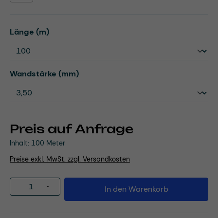
auswählen
Länge (m)
auswählen
Wandstärke (mm)
Preis auf Anfrage
Inhalt:
100 Meter
Preise exkl. MwSt. zzgl. Versandkosten
Produkt Anzahl: Gib den gewünschten Wert
In den Warenkorb