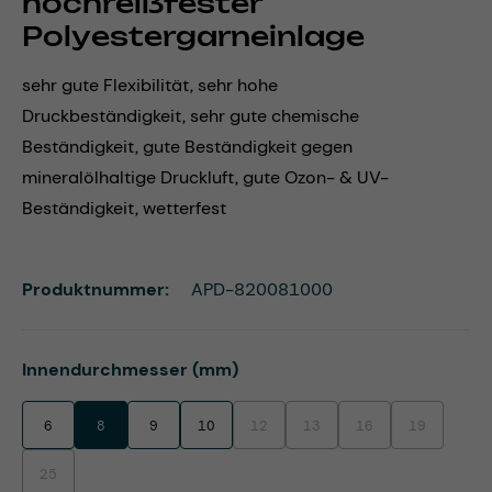
hochreißfester
Polyestergarneinlage
sehr gute Flexibilität, sehr hohe
Druckbeständigkeit, sehr gute chemische
Beständigkeit, gute Beständigkeit gegen
mineralölhaltige Druckluft, gute Ozon- & UV-
Beständigkeit, wetterfest
Produktnummer:
APD-820081000
auswählen
Innendurchmesser (mm)
6
8
9
10
12
13
16
19
(Diese Option ist zurzeit nicht verfügbar.)
(Diese Option ist zurzeit nicht ve
(Diese Option ist zurzei
(Diese Option 
25
(Diese Option ist zurzeit nicht verfügbar.)