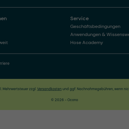
men
Service
Geschäftsbedingungen
Anwendungen & Wissenswe
weit
Hose Academy
rriere
zl. Mehrwertsteuer zzgl.
Versandkosten
und ggf. Nachnahmegebühren, wenn nic
© 2026 - Ocono