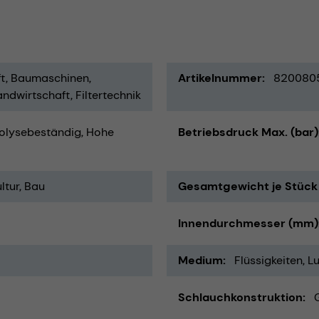
ft
Baumaschinen
Artikelnummer
820080
andwirtschaft
Filtertechnik
olysebeständig
Hohe
Betriebsdruck Max. (bar)
ltur
Bau
Gesamtgewicht je Stück 
Innendurchmesser (mm)
Medium
Flüssigkeiten
Lu
Schlauchkonstruktion