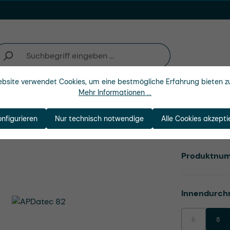
bsite verwendet Cookies, um eine bestmögliche Erfahrung bieten z
Mehr Informationen ...
n
Branchen
Unternehmen
onfigurieren
Nur technisch notwendige
Alle Cookies akzepti
Produktnu
Innendurch
6
8
(Diese Option i