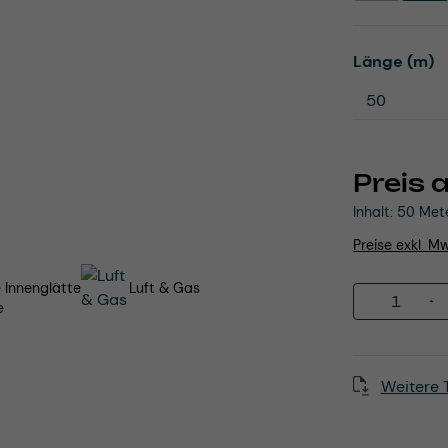
a
Länge (m)
Preis 
Inhalt:
50 Met
Preise exkl. M
 Innenglätte
Luft & Gas
Produkt 
Weitere 