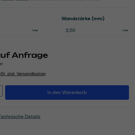
uswählen
auswählen
Wandstärke (mm)
auf Anfrage
er
wSt. zzgl. Versandkosten
Anzahl: Gib den gewünschten Wert ein o
In den Warenkorb
Technische Details