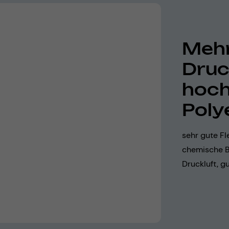
Mehr
Druc
hoch
Poly
sehr gute Fl
chemische B
Druckluft, g