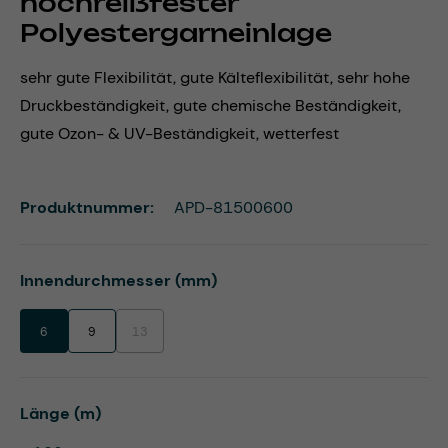
hochreißfester
Polyestergarneinlage
sehr gute Flexibilität, gute Kälteflexibilität, sehr hohe
Druckbeständigkeit, gute chemische Beständigkeit,
gute Ozon- & UV-Beständigkeit, wetterfest
Produktnummer:
APD-81500600
auswählen
Innendurchmesser (mm)
6
9
13
(Diese Option ist zurzeit nicht verfügbar.)
auswählen
Länge (m)