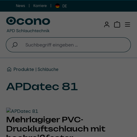
News
Karriere
Zum Hauptinhalt springen
DE
Warenkor
Produkte
Schläuche
APDatec 81
Mehrlagiger PVC-
Druckluftschlauch mit