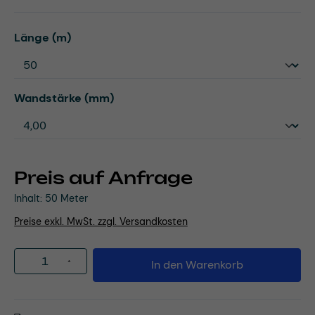
auswählen
Länge (m)
auswählen
Wandstärke (mm)
Preis auf Anfrage
Inhalt:
50 Meter
Preise exkl. MwSt. zzgl. Versandkosten
Produkt Anzahl: Gib den gewünschten Wert
In den Warenkorb