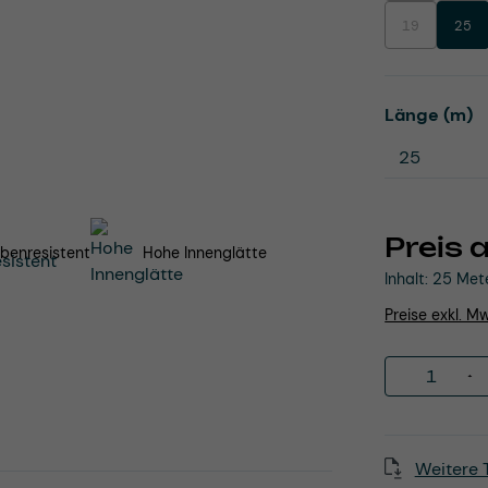
19
25
(Diese Option i
a
Länge (m)
Preis 
benresistent
Hohe Innenglätte
Inhalt:
25 Met
Preise exkl. M
Produkt 
Weitere 