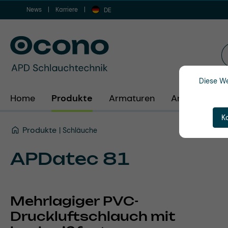
News
Karriere
m Hauptinhalt springen
Zur Suche springen
Zur Hauptnavigation springen
DE
Diese We
Home
Produkte
Armaturen
Anwendunge
K
Produkte
Schläuche
APDatec 81
Mehrlagiger PVC-
Druckluftschlauch mit