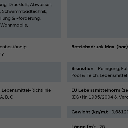
ung
Druckluft
Abwasser
Schwimmbadtechnik
llung & -förderung
 Wohnmobile
enbeständig
Betriebsdruck Max. (bar)
ny
Branchen
Reinigung
Fah
Pool & Teich
Lebensmittel
Lebensmittel-Richtlinie
EU Lebensmittelnorm (zert
A, B, C
(EG) Nr. 1935/2004 & Vero
Gewicht (kg/m)
0,5312
Länge (m)
25