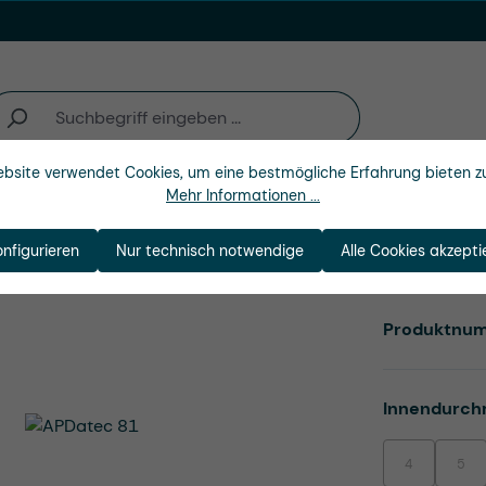
bsite verwendet Cookies, um eine bestmögliche Erfahrung bieten z
Mehr Informationen ...
n
Branchen
Unternehmen
onfigurieren
Nur technisch notwendige
Alle Cookies akzepti
Produktnu
Innendurch
4
5
(Diese Option i
(Dies