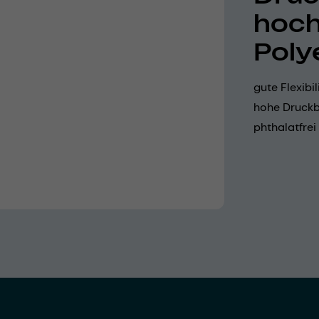
hoch
Poly
gute Flexibi
hohe Druckbe
phthalatfrei