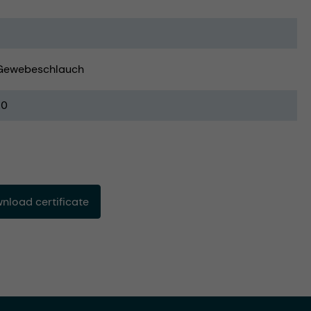
Gewebeschlauch
20
load certificate