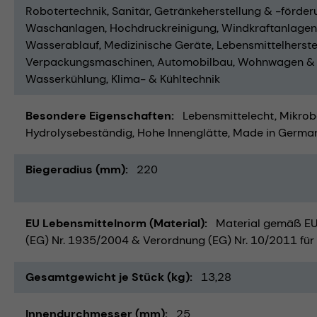
Robotertechnik
Sanitär
Getränkeherstellung & -förder
Waschanlagen
Hochdruckreinigung
Windkraftanlagen
Wasserablauf
Medizinische Geräte
Lebensmittelherste
Verpackungsmaschinen
Automobilbau
Wohnwagen &
Wasserkühlung
Klima- & Kühltechnik
Besondere Eigenschaften
Lebensmittelecht
Mikrob
Hydrolysebeständig
Hohe Innenglätte
Made in Germa
Biegeradius (mm)
220
EU Lebensmittelnorm (Material)
Material gemäß EU 
(EG) Nr. 1935/2004 & Verordnung (EG) Nr. 10/2011 für 
Gesamtgewicht je Stück (kg)
13,28
Innendurchmesser (mm)
25