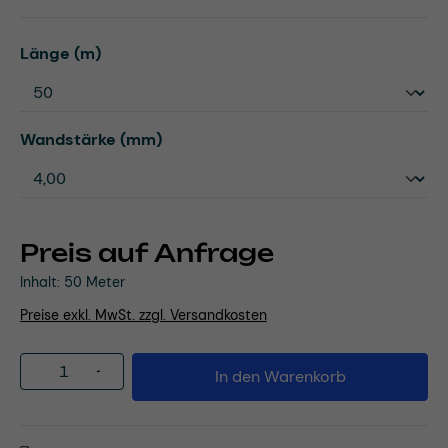
auswählen
Länge (m)
auswählen
Wandstärke (mm)
Preis auf Anfrage
Inhalt:
50 Meter
Preise exkl. MwSt. zzgl. Versandkosten
Produkt Anzahl: Gib den gewünschten Wert
In den Warenkorb