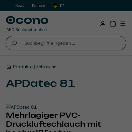
News
Karriere
Zum Hauptinhalt springen
DE
Warenkor
Produkte
Schläuche
APDatec 81
Mehrlagiger PVC-
Druckluftschlauch mit